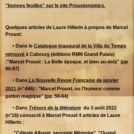
"bonnes feuilles" sur le site Proustonomics.
Quelques articles de Laure Hillerin à propos de Marcel
Proust:
• Dans le
Catalogue inaugural de la Villa du Temps
retrouvé
à Cabourg (éditions RMN Grand Palais)
:"Marcel Proust : La Belle époque, et bien au-delà" (pp
80-87)
•
Dans
La Nouvelle Revue Française
de janvier
2021
(n° 646) :
"
Marcel Proust, ou l’humour comme
potion magique" (pp. 59-64)
• Dans
Trésors de la littérature
du 3 août 2022
(n°16) consacré à Marcel Proust 4 articles de Laure
Hillerin :
"Céleste Albaret, servante Mémoire", "Quand