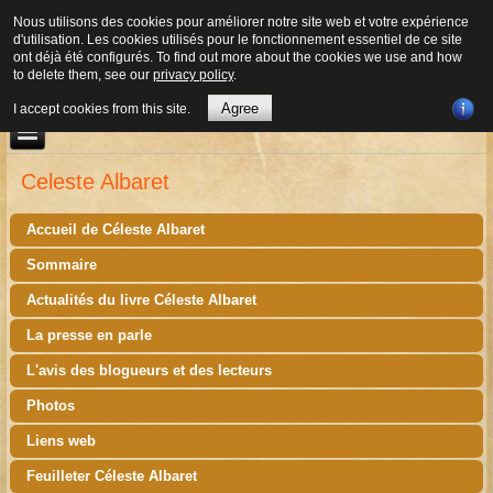
Nous utilisons des cookies pour améliorer notre site web et votre expérience
d'utilisation. Les cookies utilisés pour le fonctionnement essentiel de ce site
ont déjà été configurés. To find out more about the cookies we use and how
to delete them, see our
privacy policy
.
Agree
I accept cookies from this site.
Celeste Albaret
Accueil de Céleste Albaret
Sommaire
Actualités du livre Céleste Albaret
La presse en parle
L'avis des blogueurs et des lecteurs
Photos
Liens web
Feuilleter Céleste Albaret