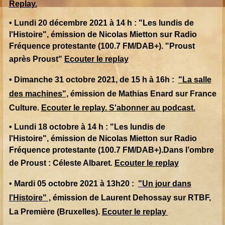
Replay.
• Lundi 20 décembre 2021 à 14 h : "Les lundis de
l'Histoire", émission de Nicolas Mietton sur Radio
Fréquence protestante (100.7 FM/DAB+). "Proust
après Proust"
Ecouter le replay
• Dimanche 31 octobre 2021, de 15 h à 16h :
"La salle
des machines"
, émission de Mathias Enard sur France
Culture.
Ecouter le replay.
S'abonner au podcast.
• Lundi 18 octobre à 14 h : "Les lundis de
l'Histoire", émission de Nicolas Mietton sur Radio
Fréquence protestante (100.7 FM/DAB+).Dans l’ombre
de Proust : Céleste Albaret
.
Ecouter le replay
• Mardi 05 octobre 2021 à 13h20 :
"Un jour dans
l'Histoire" ,
émission de Laurent Dehossay sur RTBF,
La Première (Bruxelles).
Ecouter le replay