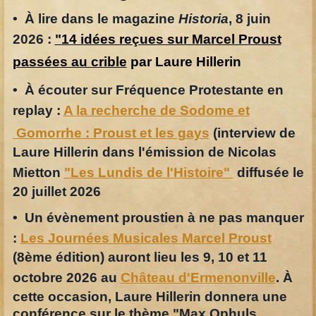
• À lire dans le magazine
Historia
, 8 juin
2026 :
"14 idées reçues sur Marcel Proust
passées au crible
par Laure Hillerin
• À écouter sur Fréquence Protestante en
replay :
A la recherche de Sodome et
Gomorrhe : Proust et les gays
(i
nterview de
Laure Hillerin dans l'émission de Nicolas
Mietton
"Les Lundis de l'Histoire"
diffusée le
20 juillet 2026
• Un évènement proustien à ne pas manquer
:
Les Journées Musicales Marcel Proust
(8ème édition) auront lieu les 9, 10 et 11
octobre 2026 au
Château d'Ermenonville
.
À
cette occasion, Laure Hillerin donnera une
conférence sur le thème "Max Ophuls,