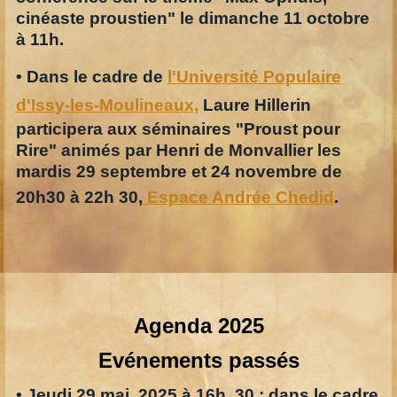
cinéaste proustien" le dimanche 11 octobre
à 11h.
• Dans le cadre de
l'Université Populaire
d'Issy-les-Moulineaux,
Laure Hillerin
participera aux séminaires "Proust pour
Rire" animés par Henri de Monvallier les
mardis 29 septembre et 24 novembre de
20h30 à 22h 30,
Espace Andrée Chedid
.
Agenda 2025
Evénements passés
• J
eudi 29 mai 2025 à 16h 30 : dans le cadre