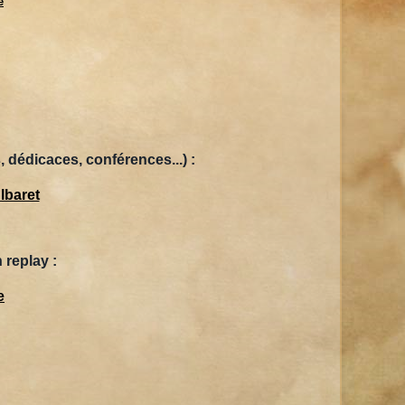
e
 dédicaces, conférences...) :
lbaret
 replay :
e