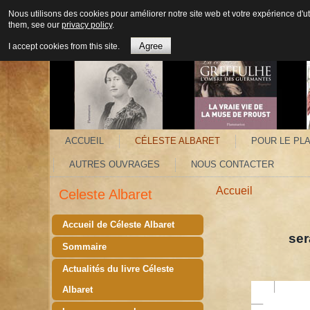
Nous utilisons des cookies pour améliorer notre site web et votre expérience d'ut
them, see our
privacy policy
.
Agree
I accept cookies from this site.
ACCUEIL
CÉLESTE ALBARET
POUR LE PLA
AUTRES OUVRAGES
NOUS CONTACTER
Accueil
Celeste Albaret
Accueil de Céleste Albaret
sera disponib
Sommaire
Actualités du livre Céleste
Albaret