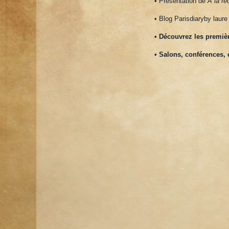
• Présentation de
A la re
• Blog Parisdiaryby laure 
• Découvrez les premiè
• Salons, conférences, e