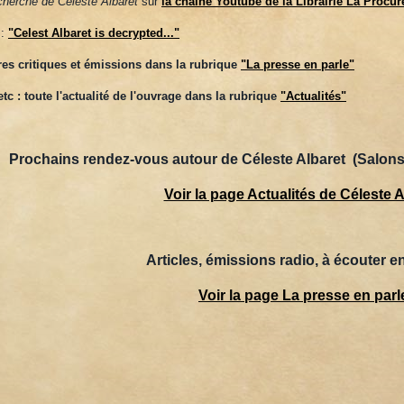
cherche de Céleste Albaret
sur
la chaîne Youtube de la Librairie La Procur
:
"Celest Albaret is decrypted..."
res critiques et émissions dans la rubrique
"La presse en parle"
tc : toute l'actualité de l'ouvrage dans la rubrique
"Actualités"
Prochains rendez-vous autour de Céleste Albaret (Salons,
Voir la page Actualités de Céleste A
Articles, émissions radio, à écouter en
Voir la page La presse en parl