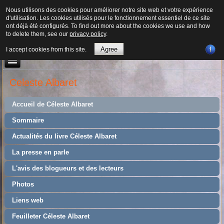
Nous utilisons des cookies pour améliorer notre site web et votre expérience
d'utilisation. Les cookies utilisés pour le fonctionnement essentiel de ce site
ont déjà été configurés. To find out more about the cookies we use and how
to delete them, see our
privacy policy
.
Agree
I accept cookies from this site.
Celeste Albaret
Accueil de Céleste Albaret
Sommaire
Actualités du livre Céleste Albaret
La presse en parle
L'avis des blogueurs et des lecteurs
Photos
Liens web
Feuilleter Céleste Albaret