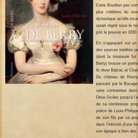
Cette Bourbon pas comm
plus célèbres du xixe
dynastique qu’elle inca
aurait régné sous le no
pris le pouvoir en 1830 
En s’appuyant sur un 
des sources inédites ja
(dont la trisaïeule f
Berry) brosse un portr
fit rêver Balzac et Cha
Du château de Rosny
passant par le Bocage
sans contraintes dans
Deux-Siciles jusqu’à l’a
de sa nombreuse progé
police de Louis-Philipp
de son fils par sa prop
dans l’intimité d’une
son époque à bien des 