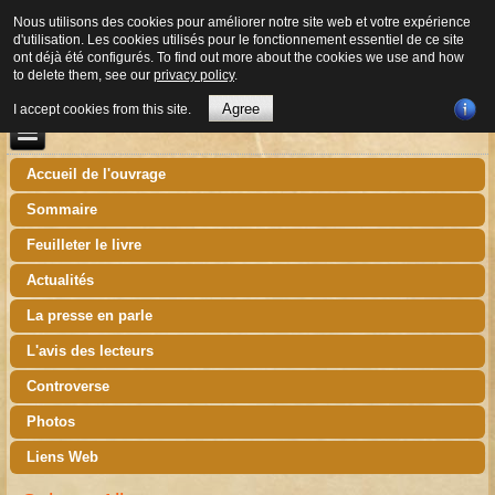
Nous utilisons des cookies pour améliorer notre site web et votre expérience
d'utilisation. Les cookies utilisés pour le fonctionnement essentiel de ce site
ont déjà été configurés. To find out more about the cookies we use and how
to delete them, see our
privacy policy
.
Agree
I accept cookies from this site.
Accueil de l'ouvrage
Sommaire
Feuilleter le livre
Actualités
La presse en parle
L'avis des lecteurs
Controverse
Photos
Liens Web