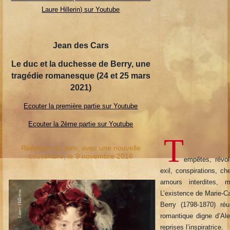
Laure Hillerin) sur Youtube
Jean des Cars
Le duc et la duchesse de Berry, une
tragédie romanesque (24 et 25 mars
2021)
Ecouter la première partie sur Youtube
Ecouter la 2ème partie sur Youtube
T
Réédition du livre, avec une nouvelle
couverture, le 9 novembre 2016
empêtes, révol
exil, conspirations, c
amours interdites, m
L’existence de Marie-C
Berry (1798-1870) réu
romantique digne d’Al
reprises l’inspiratrice.