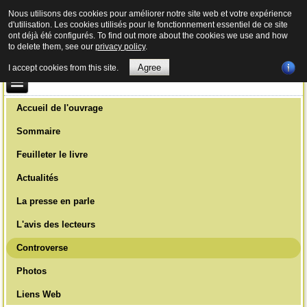
Nous utilisons des cookies pour améliorer notre site web et votre expérience
d'utilisation. Les cookies utilisés pour le fonctionnement essentiel de ce site
ont déjà été configurés. To find out more about the cookies we use and how
to delete them, see our
privacy policy
.
Agree
I accept cookies from this site.
Accueil de l'ouvrage
Sommaire
Feuilleter le livre
Actualités
La presse en parle
L'avis des lecteurs
Controverse
Photos
Liens Web