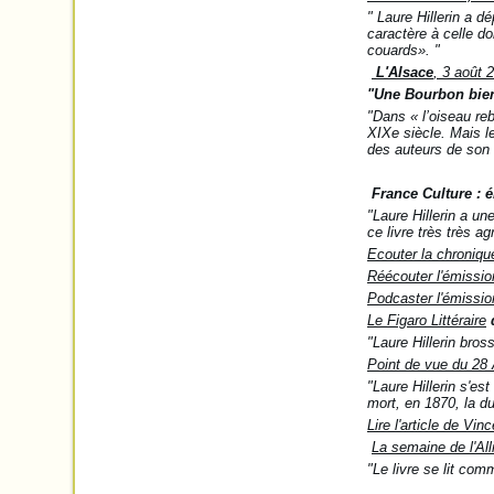
" Laure Hillerin a d
caractère à celle d
couards»
.
"
L'Alsace
, 3 août 
"Une Bourbon bien
"Dans « l’oiseau reb
XIXe siècle. Mais l
des auteurs de son 
France Culture : 
"Laure Hillerin a un
ce livre très très ag
Ecouter la chroniq
Réécouter l'émissio
Podcaster l'émissio
Le Figaro Littéraire
d
"Laure Hillerin bros
Point de vue
du 28 A
"Laure Hillerin s'e
mort, en 1870, la du
Lire l'article de Vi
La semaine de l'Alli
"Le livre se lit co