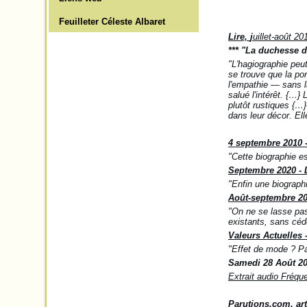
Feuilleter Céleste Albaret
Lire,
j
uillet-août 20
*** "La duchesse d
"L'hagiographie peut
se trouve que la por
l'empathie — sans l
salué l'intérêt. {…}
L
plutôt rustiques {…}
dans leur décor. El
4 septembre 2010 -
"Cette biographie e
Septembre 2020 -
"Enfin une biographi
Août-septembre 20
"On ne se lasse pas,
existants, sans céde
Valeurs Actuelles
-
"
Effet de mode ? Par
Samedi 28 Août 20
Extrait audio Fréqu
Parutions.com, art