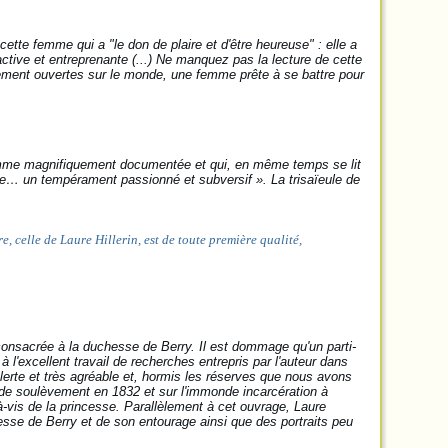
 cette femme qui a "le don de plaire et d'être heureuse" : elle a
active et entreprenante (...) Ne manquez pas la lecture de cette
ement ouvertes sur le monde, une femme prête à se battre pour
 comme magnifiquement documentée et qui, en même temps se lit
… un tempérament passionné et subversif ». La trisaïeule de
, celle de Laure Hillerin, est de toute première qualité,
 consacrée à la duchesse de Berry. Il est dommage qu'un parti-
l'excellent travail de recherches entrepris par l'auteur dans
alerte et très agréable et, hormis les réserves que nous avons
e de soulèvement en 1832 et sur l'immonde incarcération à
à-vis de la princesse. Parallèlement à cet ouvrage, Laure
hesse de Berry et de son entourage ainsi que des portraits peu