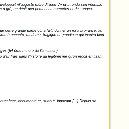
enveloppait
«l’auguste mère d’Henri V»
et a rendu son véritable
dra à gré, en dépit des personnes correctes et des sages
 de cette grande dame qui a failli donner un roi à la France, au
me étonnante, moderne, tragique et grandiose qui inspira bien
anges
(54 ème minute de l'émission)
air frais dans l'histoire du légitimisme qu'on reçoit en lisant
t attachant, documenté et, surtout, innovant.{…} Depuis sa