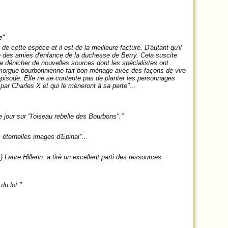
e"
de cette espèce et il est de la meilleure facture. D'autant qu'il
 une des amies d'enfance de la duchesse de Berry. Cela suscite
e dénicher de nouvelles sources dont les spécialistes ont
la morgue bourbonnienne fait bon ménage avec des façons de vire
 l'épisode. Elle ne se contente pas de planter les personnages
 par Charles X et qui le mèneront à sa perte
"...
jour sur "l'oiseau rebelle des Bourbons"."
 éternelles images d'Epinal"...
 Laure Hillerin a tiré un excellent parti des ressources
du lot
."