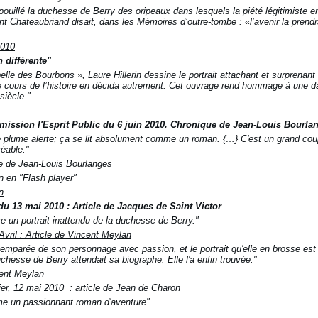
épouillé la duchesse de Berry des oripeaux dans lesquels la piété légitimiste 
ont Chateaubriand disait, dans les
Mémoires d’outre-tombe
:
«l’avenir la pren
2010
 différente"
elle des Bourbons », Laure Hillerin dessine le portrait attachant et surprenant
e cours de l’histoire en décida autrement. Cet ouvrage rend hommage à une da
siècle."
émission l'Esprit Public du 6 juin 2010. Chronique de Jean-Louis Bourl
e plume alerte; ça se lit absolument comme un roman. {…} C'est un grand coup d'
réable."
ue de Jean-Louis Bourlanges
n en "Flash player"
n
u 13 mai 2010 : Article de Jacques de Saint Victor
se un portrait inattendu de la duchesse de Berry."
vril : Article de Vincent Meylan
st emparée de son personnage avec passion, et le portrait qu'elle en brosse es
chesse de Berry attendait sa biographe. Elle l'a enfin trouvée."
ncent Meylan
er
, 12 mai 2010 : article de Jean de Charon
mme un passionnant roman d'aventure"