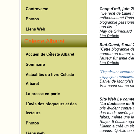
Controverse
Coup d'œil, juin 2
"Le récit de Laure H
enthousiasmé Paris, 
Photos
biographie passionn
son fils..."
Liens Web
May de Grimouard
Lire l'article
Celeste Albaret
Sud-Ouest
, 6 mai 
"Cette biographie d
comme un roman, dé
Accueil de Céleste Albaret
l'auteur fut amie d'
Lire l'article
Sommaire
"Depuis une centaine 
Actualités du livre Céleste
s’appuyant notamment
Daniel de Montplais
Albaret
Voir aussi sur ce si
La presse en parle
Site Web
Le comte
"La duchesse de B
L'avis des blogueurs et des
pris évident contre
des fonds privés jus
lecteurs
faites, mérite une 
Blaye. Il éclaire é
Photos
Hillerin a créé un s
connus. Qu'elle en 
Liens web