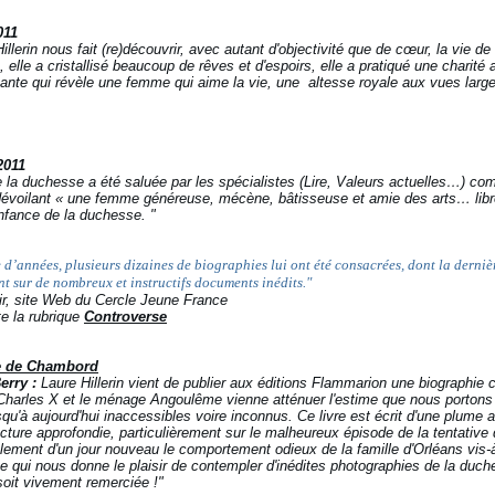
011
illerin nous fait (re)découvrir, avec autant d'objectivité que de cœur, la vie de
elle a cristallisé beaucoup de rêves et d'espoirs, elle a pratiqué une charité 
ante qui révèle une femme qui aime la vie, une altesse royale aux vues larg
2011
e la duchesse a été saluée par les spécialistes (Lire, Valeurs actuelles…)
voilant « une femme généreuse, mécène, bâtisseuse et amie des arts… libre
enfance de la duchesse. "
d’années, plusieurs dizaines de biographies lui ont été consacrées, dont la dernière
 sur de nombreux et instructifs documents inédits."
ir, site Web du
Cercle Jeune France
te la rubrique
Controverse
 de Chambord
erry :
Laure Hillerin vient de publier aux éditions Flammarion une biographie
 Charles X et le ménage Angoulême vienne atténuer l'estime que nous portons à 
qu'à aujourd'hui inaccessibles voire inconnus. Ce livre est écrit d'une plume 
lecture approfondie, particulièrement sur le malheureux épisode de la tentativ
galement d'un jour nouveau le comportement odieux de la famille d'Orléans vis-
ite qui nous donne le plaisir de contempler d'inédites photographies de la duc
soit vivement remerciée !"