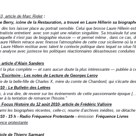
10, article de Marc Riglet
:
e Berry, icône de la Restauration, a trouvé en Laure Hillerin sa biograph
 dès lors laisser place au portrait sensible. Celui que brosse Laure Hillerin est 
traitiste entretient avec son sujet une relation singulière. Sa trisaïeule fut
aquelle il n'est pas de biographie réussie — et permet même , dans ce cas, d
aure Hillerin retrace avec finesse l'atmosphère de cette cour sicilienne où 
Laure Hillerin restitue avec talent le contexte politique dans lequel se situe
le analyse avec justesse les politiques réactionnaires désastreuses conduites
 article d'Alain Sanders
st la plus complète — et sans aucun doute la plus intéressante — publiée à ce 
L'Escritoire
- Les notes de Lecture de Georges Leroy
e de la belle-fille de Charles X, mère du comte de Chambord, qui s'écarte des
10 -
Le Bulletin des Lettres
 à vrai dire, de revenir sur les événements de cette passionnante époque {...}
r à la tentation de romancer l'hisoire."
 Focus Histoire du 12 août 2010- article de Frédéric Valloire
mi les biographies récentes, celle-ci, nourrie d’archives inédites, se détache 
10 - 15 h - Radio Fréquence Protestante -
émission
Fréquence Livres
ence protestante
icle de Thierry Sarmant