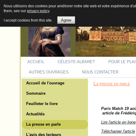
Nous utilisons des cookies pour améliorer notre site web et votre expérience d'ut
them, see our
privacy policy
.
Agree
I accept cookies from this site.
ACCUEIL
CÉLESTE ALBARET
POUR LE PLAI
AUTRES OUVRAGES
NOUS CONTACTER
Accueil de l'ouvrage
La presse en parle
Sommaire
Feuilleter le livre
Paris Match 19 ao
article de Frédér
Actualités
Lire l'article en ligne
La presse en parle
Télécharger l'article
L'avis des lecteurs