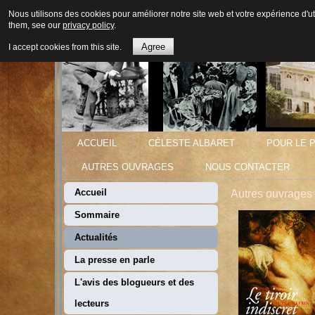
Nous utilisons des cookies pour améliorer notre site web et votre expérience d'ut
them, see our
privacy policy
.
Agree
I accept cookies from this site.
ACCUEIL
CÉLESTE ALBARET
POUR LE P
AUTRES OUVRAGES
NOUS CONTACTER
Accueil
Autres ouvrages 
Sommaire
Actualités
La presse en parle
L'avis des blogueurs et des
lecteurs