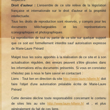
Droit d'auteur :
L'ensemble de ce site relève de la législation
française et internationale sur le droit d'auteur et la propriété
intellectuelle.
Tous les droits de reproduction sont réservés, y compris pour les
documents téléchargeables et les représentations
iconographiques et photographiques.
La reproduction de tout ou partie de ce site sur quelque support
que ce soit est formellement interdite sauf autorisation expresse
de Marie-Laure Piérard
Malgré tous les soins apportés à la réalisation de ce site et à son
actualisation régulière, des erreurs peuvent s'être glissées dans
les informations et/ou documents présentés. Si vous en constatez
n'hésitez pas à nous le faire savoir en contactant :
Liens : Tout lien en direction du site
http://www.laure-hillerin.fr/
doit
faire l'objet d'une autorisation préalable écrite de Marie-Laure
Piérard
Cette dernière décline toute responsabilité concernant le contenu
de sites liés au site
http://www.laure-hillerin.fr/
et , et plus
généralement du fait de ces liens.