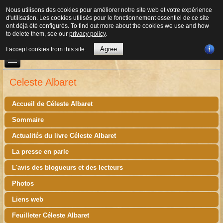
Nous utilisons des cookies pour améliorer notre site web et votre expérience
d'utilisation. Les cookies utilisés pour le fonctionnement essentiel de ce site
ont déjà été configurés. To find out more about the cookies we use and how
to delete them, see our
privacy policy
.
Agree
I accept cookies from this site.
Celeste Albaret
Accueil de Céleste Albaret
Sommaire
Actualités du livre Céleste Albaret
La presse en parle
L'avis des blogueurs et des lecteurs
Photos
Liens web
Feuilleter Céleste Albaret