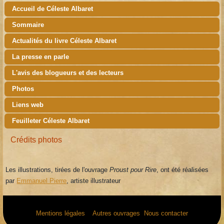
Accueil de Céleste Albaret
Sommaire
Actualités du livre Céleste Albaret
La presse en parle
L'avis des blogueurs et des lecteurs
Photos
Liens web
Feuilleter Céleste Albaret
Crédits photos
Les illustrations, tirées de l'ouvrage
Proust pour Rire
, ont été réalisées
par
Emmanuel Pierre
, artiste illustrateur
Mentions légales
Autres ouvrages
Nous contacter