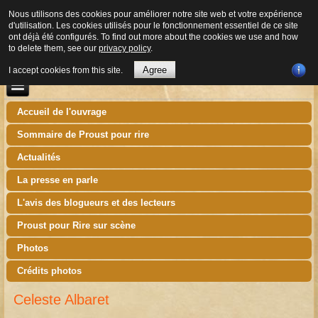
Nous utilisons des cookies pour améliorer notre site web et votre expérience
d'utilisation. Les cookies utilisés pour le fonctionnement essentiel de ce site
ont déjà été configurés. To find out more about the cookies we use and how
to delete them, see our
privacy policy
.
Agree
I accept cookies from this site.
Accueil de l'ouvrage
Sommaire de Proust pour rire
Actualités
La presse en parle
L'avis des blogueurs et des lecteurs
Proust pour Rire sur scène
Photos
Crédits photos
Celeste Albaret