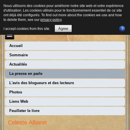
Nous utilisons des cookies pour améliorer notre site web et votre expérience
d'utilisation. Les cookies utilisés pour le fonctionnement essentiel de ce site
ont déjà été configurés. To find out more about the cookies we use and how
to delete them, see our
privacy policy
.
Agree
I accept cookies from this site.
Accueil
Sommaire
Actualités
La presse en parle
L'avis des blogueurs et des lecteurs
Photos
Liens Web
Feuilleter le livre
Celeste Albaret