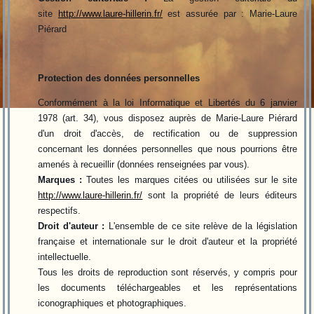
site
http://www.laure-hillerin.fr/
est assurée par : Marie-Laure
Piérard
Protection des données personnelles
Conformément à la loi Informatique et Libertés du 6 janvier
1978 (art. 34), vous disposez auprès de Marie-Laure Piérard
d'un droit d'accès, de rectification ou de suppression
concernant les données personnelles que nous pourrions être
amenés à recueillir (données renseignées par vous).
Marques :
Toutes les marques citées ou utilisées sur le site
http://www.laure-hillerin.fr/
sont la propriété de leurs éditeurs
respectifs.
Droit d'auteur :
L'ensemble de ce site relève de la législation
française et internationale sur le droit d'auteur et la propriété
intellectuelle.
Tous les droits de reproduction sont réservés, y compris pour
les documents téléchargeables et les représentations
iconographiques et photographiques.