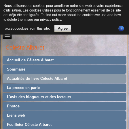
Nous utilisons des cookies pour améliorer notre site web et votre expérience
d'utilisation. Les cookies utilisés pour le fonctionnement essentiel de ce site
ont déjà été configurés. To find out more about the cookies we use and how
to delete them, see our
privacy policy
.
Agree
I accept cookies from this site.
Celeste Albaret
Accueil de Céleste Albaret
Sommaire
Actualités du livre Céleste Albaret
La presse en parle
L'avis des blogueurs et des lecteurs
Photos
Liens web
Feuilleter Céleste Albaret