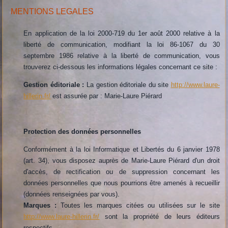
MENTIONS LEGALES
En application de la loi 2000-719 du 1er août 2000 relative à la
liberté de communication, modifiant la loi 86-1067 du 30
septembre 1986 relative à la liberté de communication, vous
trouverez ci-dessous les informations légales concernant ce site :
Gestion éditoriale :
La gestion éditoriale du site
http://www.laure-
hillerin.fr/
est assurée par : Marie-Laure Piérard
Protection des données personnelles
Conformément à la loi Informatique et Libertés du 6 janvier 1978
(art. 34), vous disposez auprès de Marie-Laure Piérard d'un droit
d'accès, de rectification ou de suppression concernant les
données personnelles que nous pourrions être amenés à recueillir
(données renseignées par vous).
Marques :
Toutes les marques citées ou utilisées sur le site
http://www.laure-hillerin.fr/
sont la propriété de leurs éditeurs
respectifs.