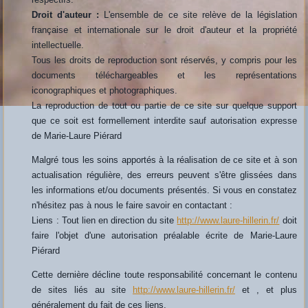
Droit d'auteur :
L'ensemble de ce site relève de la législation
française et internationale sur le droit d'auteur et la propriété
intellectuelle.
Tous les droits de reproduction sont réservés, y compris pour les
documents téléchargeables et les représentations
iconographiques et photographiques.
La reproduction de tout ou partie de ce site sur quelque support
que ce soit est formellement interdite sauf autorisation expresse
de Marie-Laure Piérard
Malgré tous les soins apportés à la réalisation de ce site et à son
actualisation régulière, des erreurs peuvent s'être glissées dans
les informations et/ou documents présentés. Si vous en constatez
n'hésitez pas à nous le faire savoir en contactant :
Liens : Tout lien en direction du site
http://www.laure-hillerin.fr/
doit
faire l'objet d'une autorisation préalable écrite de Marie-Laure
Piérard
Cette dernière décline toute responsabilité concernant le contenu
de sites liés au site
http://www.laure-hillerin.fr/
et , et plus
généralement du fait de ces liens.