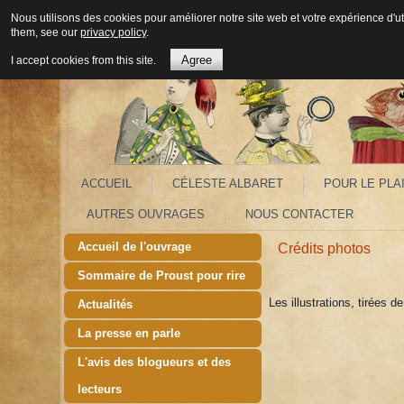
Nous utilisons des cookies pour améliorer notre site web et votre expérience d'ut
them, see our
privacy policy
.
Agree
I accept cookies from this site.
ACCUEIL
CÉLESTE ALBARET
POUR LE PLAI
AUTRES OUVRAGES
NOUS CONTACTER
Accueil de l'ouvrage
Crédits photos
Sommaire de Proust pour rire
Les illustrations, tirées d
Actualités
La presse en parle
L'avis des blogueurs et des
lecteurs