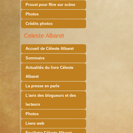
Proust pour Rire sur scène
Photos
Crédits photos
Celeste Albaret
Accueil de Céleste Albaret
Sommaire
Actualités du livre Céleste
Albaret
La presse en parle
L'avis des blogueurs et des
lecteurs
Photos
Liens web
Feuilleter Céleste Albaret