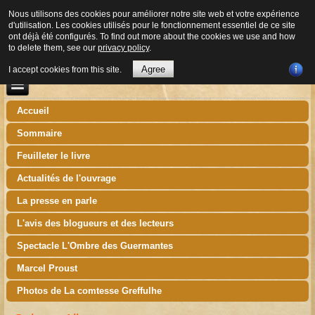
Nous utilisons des cookies pour améliorer notre site web et votre expérience
d'utilisation. Les cookies utilisés pour le fonctionnement essentiel de ce site
ont déjà été configurés. To find out more about the cookies we use and how
to delete them, see our
privacy policy
.
Agree
I accept cookies from this site.
Accueil
Sommaire
Feuilleter le livre
Actualités de l'ouvrage
La presse en parle
L'avis des blogueurs et des lecteurs
Spectacle L'Ombre des Guermantes
Marcel Proust
Photos de La comtesse Greffulhe