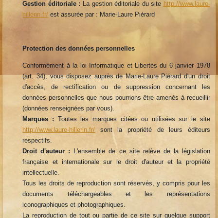
Gestion éditoriale :
La gestion éditoriale du site
http://www.laure-
hillerin.fr/
est assurée par : Marie-Laure Piérard
Protection des données personnelles
Conformément à la loi Informatique et Libertés du 6 janvier 1978
(art. 34), vous disposez auprès de Marie-Laure Piérard d'un droit
d'accès, de rectification ou de suppression concernant les
données personnelles que nous pourrions être amenés à recueillir
(données renseignées par vous).
Marques :
Toutes les marques citées ou utilisées sur le site
http://www.laure-hillerin.fr/
sont la propriété de leurs éditeurs
respectifs.
Droit d'auteur :
L'ensemble de ce site relève de la législation
française et internationale sur le droit d'auteur et la propriété
intellectuelle.
Tous les droits de reproduction sont réservés, y compris pour les
documents téléchargeables et les représentations
iconographiques et photographiques.
La reproduction de tout ou partie de ce site sur quelque support