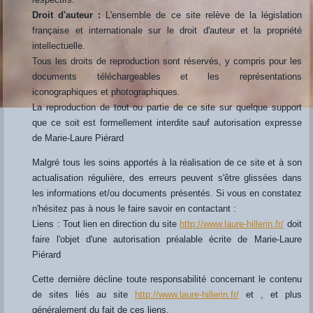
Droit d'auteur :
L'ensemble de ce site relève de la législation
française et internationale sur le droit d'auteur et la propriété
intellectuelle.
Tous les droits de reproduction sont réservés, y compris pour les
documents téléchargeables et les représentations
iconographiques et photographiques.
La reproduction de tout ou partie de ce site sur quelque support
que ce soit est formellement interdite sauf autorisation expresse
de Marie-Laure Piérard
Malgré tous les soins apportés à la réalisation de ce site et à son
actualisation régulière, des erreurs peuvent s'être glissées dans
les informations et/ou documents présentés. Si vous en constatez
n'hésitez pas à nous le faire savoir en contactant :
Liens : Tout lien en direction du site
http://www.laure-hillerin.fr/
doit
faire l'objet d'une autorisation préalable écrite de Marie-Laure
Piérard
Cette dernière décline toute responsabilité concernant le contenu
de sites liés au site
http://www.laure-hillerin.fr/
et , et plus
généralement du fait de ces liens.