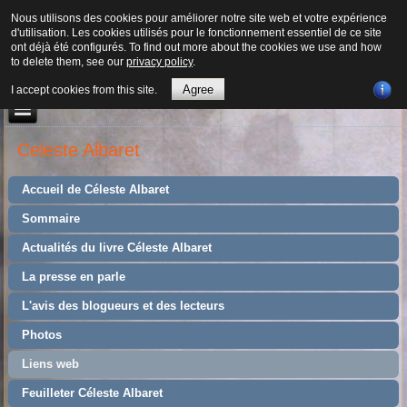
Nous utilisons des cookies pour améliorer notre site web et votre expérience
d'utilisation. Les cookies utilisés pour le fonctionnement essentiel de ce site
ont déjà été configurés. To find out more about the cookies we use and how
to delete them, see our
privacy policy
.
Agree
I accept cookies from this site.
Celeste Albaret
Accueil de Céleste Albaret
Sommaire
Actualités du livre Céleste Albaret
La presse en parle
L'avis des blogueurs et des lecteurs
Photos
Liens web
Feuilleter Céleste Albaret