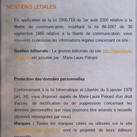
MENTIONS LEGALES
En application de la loi 2000-719 du 1er août 2000 relative à la
liberté de communication, modifiant la loi 86-1067 du 30
septembre 1986 relative à la liberté de communication, vous
trouverez ci-dessous les informations légales concernant ce site :
Gestion éditoriale :
La gestion éditoriale du site
http://www.laure-
hillerin.fr/
est assurée par : Marie-Laure Piérard
Protection des données personnelles
Conformément à la loi Informatique et Libertés du 6 janvier 1978
(art. 34), vous disposez auprès de Marie-Laure Piérard d'un droit
d'accès, de rectification ou de suppression concernant les
données personnelles que nous pourrions être amenés à recueillir
(données renseignées par vous).
Marques :
Toutes les marques citées ou utilisées sur le site
http://www.laure-hillerin.fr/
sont la propriété de leurs éditeurs
respectifs.