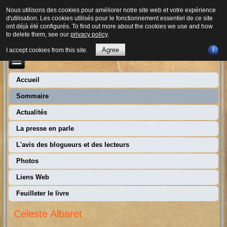
Nous utilisons des cookies pour améliorer notre site web et votre expérience
d'utilisation. Les cookies utilisés pour le fonctionnement essentiel de ce site
ont déjà été configurés. To find out more about the cookies we use and how
to delete them, see our
privacy policy
.
Agree
I accept cookies from this site.
Accueil
Sommaire
Actualités
La presse en parle
L'avis des blogueurs et des lecteurs
Photos
Liens Web
Feuilleter le livre
Celeste Albaret