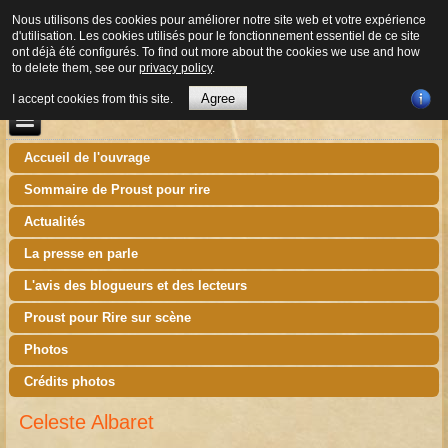
Nous utilisons des cookies pour améliorer notre site web et votre expérience
d'utilisation. Les cookies utilisés pour le fonctionnement essentiel de ce site
ont déjà été configurés. To find out more about the cookies we use and how
to delete them, see our
privacy policy
.
Agree
I accept cookies from this site.
Accueil de l'ouvrage
Sommaire de Proust pour rire
Actualités
La presse en parle
L'avis des blogueurs et des lecteurs
Proust pour Rire sur scène
Photos
Crédits photos
Celeste Albaret