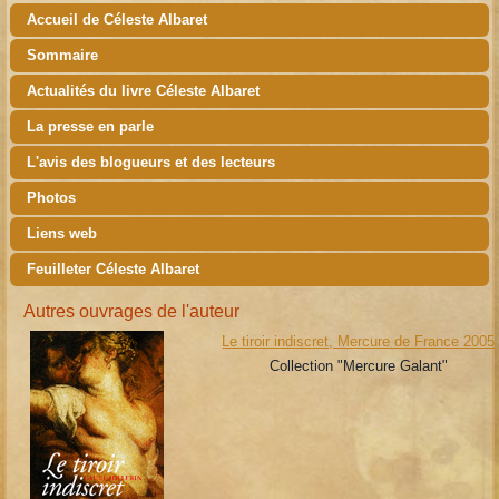
Accueil de Céleste Albaret
Sommaire
Actualités du livre Céleste Albaret
La presse en parle
L'avis des blogueurs et des lecteurs
Photos
Liens web
Feuilleter Céleste Albaret
Autres ouvrages de l'auteur
Le tiroir indiscret, Mercure de France 2005
Collection "Mercure Galant"