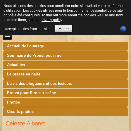
Nous utilisons des cookies pour améliorer notre site web et votre expérience
d'utilisation. Les cookies utilisés pour le fonctionnement essentiel de ce site
ont déjà été configurés. To find out more about the cookies we use and how
to delete them, see our
privacy policy
.
Agree
I accept cookies from this site.
Accueil de l'ouvrage
Sommaire de Proust pour rire
Actualités
La presse en parle
L'avis des blogueurs et des lecteurs
Proust pour Rire sur scène
Photos
Crédits photos
Celeste Albaret